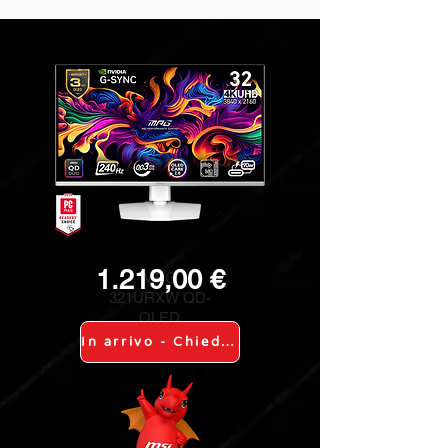
1.219,00 €
MPG
321URXW QD-
OLED
In arrivo - Chiedi info