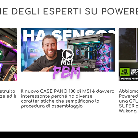
NE DEGLI ESPERTI SU POWER
struito
Il nuovo
CASE PANO 100
di MSI è davvero
Abbiamo 
nze ed è
interessante perché ha diverse
Powered
caratteristiche che semplificano la
una GPU
procedura di assemblaggio
SUPER
c
Wukong.