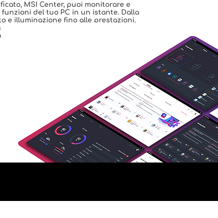
ficato, MSI Center, puoi monitorare e
 funzioni del tuo PC in un istante. Dalla
o e illuminazione fino alle prestazioni,
orage e altro ancora: tutto ciò di cui hai
 in un unico posto!