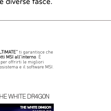
le diverse fasce.
LTIMATE”
ti garantisce che
ti MSI all'interno
. È
er offrirti le migliori
cosistema e il software MSI.
HE WHITE DR4G0N